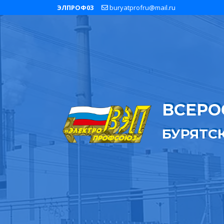
ЭЛПРОФ03
buryatprofru@mail.ru
ВСЕРО
БУРЯТС