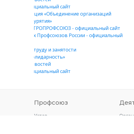
Профсоюз
Дея
Устав
Орган
Положения
Финан
Символика
Молод