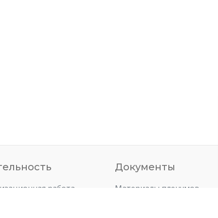
тельность
Документы
изационная работа
Материалы пленумов
совая работа
Материалы президиумов
ежная политка
План работ