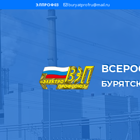
ЭЛПРОФ03
buryatprofru@mail.ru
ВСЕРО
БУРЯТС