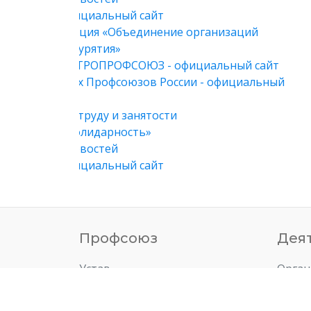
Профсоюз
Дея
Устав
Орган
Положения
Финан
Символика
Молод