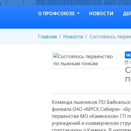
О ПРОФСОЮЗЕ
НОВОСТИ
ДЕ
Главная
Новости
Состоялось перв
1
С
п
Команда лыжников ПО Байкальски
филиала ОАО «МРСК Сибири»- «Бур
первенстве МО «Каменское» ГП п
учреждений и коммерческих струк
спартакиады п.Каменск. В напряж