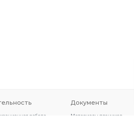
тельность
Документы
изационная работа
Материалы пленумов
совая работа
Материалы президиумов
ежная политка
План работ