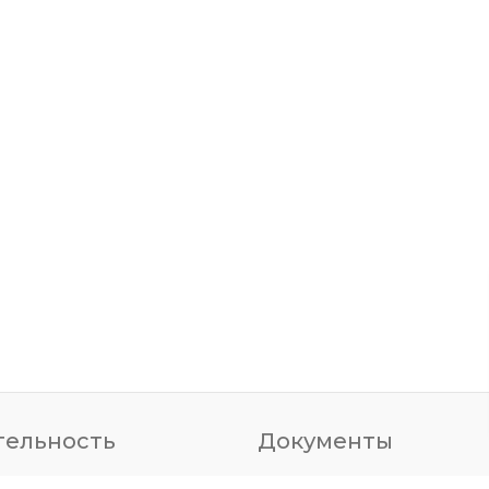
тельность
Документы
изационная работа
Материалы пленумов