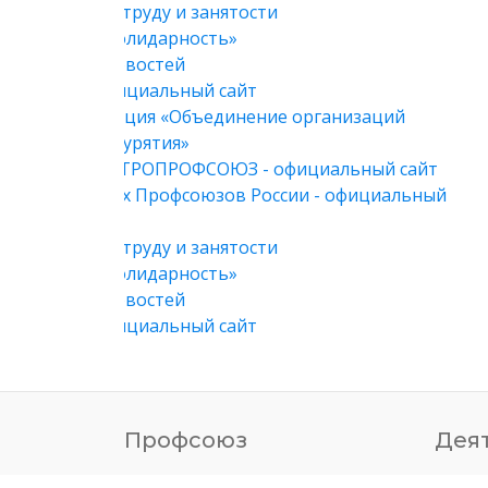
Профсоюз
Дея
Устав
Орган