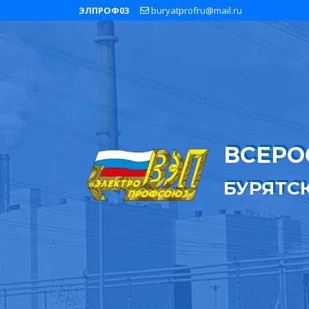
ЭЛПРОФ03
buryatprofru@mail.ru
ВСЕРО
БУРЯТС