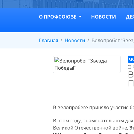
О ПРОФСОЮЗЕ
НОВОСТИ
ДЕ
Главная
Новости
Велопробег "Звез
0
В
П
В велопробеге приняло участие б
В этом году, знаменательном для
Великой Отечественной войне,
Э