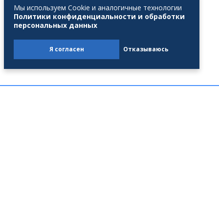
Мы используем Cookie и аналогичные технологии
Политики конфиденциальности и обработки
персональных данных
Подписывайтесь и первыми узнавайте
новости профсоюзной жизни!
Я согласен
Отказываюсь
Партнеры
Профсоюз
Деятельность