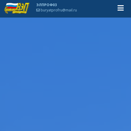
ЭЛПРОФ03
buryatprofru@mail.ru