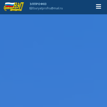
ЭЛПРОФ03
buryatprofru@mail.ru