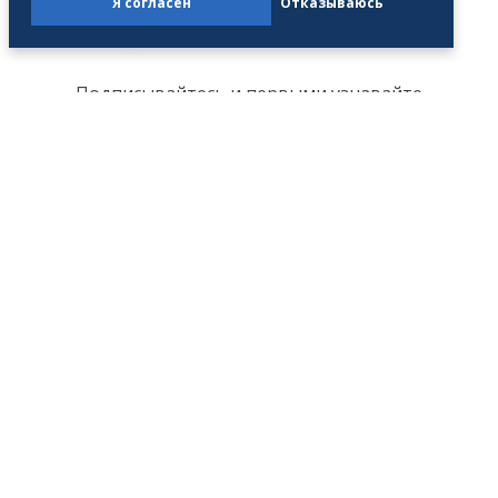
Я согласен
Отказываюсь
Подписывайтесь и первыми узнавайте
новости профсоюзной жизни!
Партнеры
Профсоюз
Деятельность