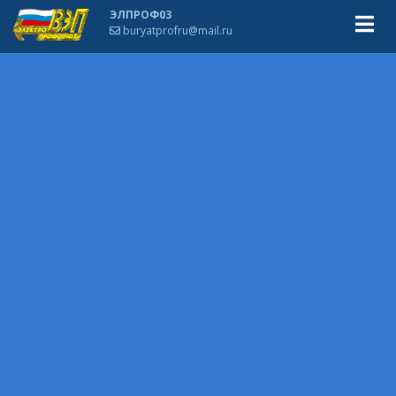
ЭЛПРОФ03
buryatprofru@mail.ru