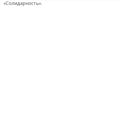
«Солидарность».
Подробнее
24 октября 2025
Разное
Профсоюзный мониторинг впервые