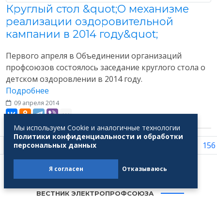
Круглый стол &quot;О механизме
реализации оздоровительной
кампании в 2014 году&quot;
Первого апреля в Объединении организаций
профсоюзов состоялось заседание круглого стола о
детском оздоровлении в 2014 году.
Подробнее
09 апреля 2014
Разное
Мы используем Cookie и аналогичные технологии
Политики конфиденциальности и обработки
...
149
150
151
152
153
154
155
156
персональных данных
Я согласен
Отказываюсь
ВЕСТНИК ЭЛЕКТРОПРОФСОЮЗА