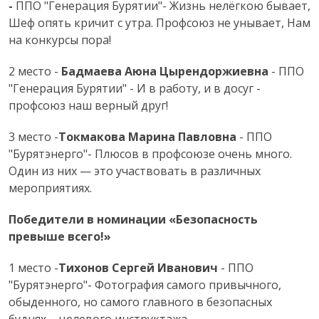
-
ППО "Генерация Бурятии"- Жизнь нелёгкою бывает,
Шеф опять кричит с утра. Профсоюз не унывает, Нам
на конкурсы пора!
2 место -
Бадмаева Аюна Цырендоржиевна
- ППО
"Генерация Бурятии" - И в работу, и в досуг -
профсоюз наш верный друг!
3 место -
Токмакова Марина Павловна
- ППО
"Бурятэнерго"- Плюсов в профсоюзе очень много.
Один из них — это участвовать в различных
мероприятиях.
Победители в номинации «Безопасность
превыше всего!»
1 место -
Тихонов Сергей Иванович
- ППО
"Бурятэнерго"- Фотография самого привычного,
обыденного, но самого главного в безопасных
буднях – целевого инструктажа.