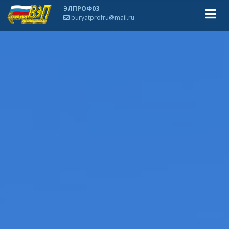
ЭЛПРОФ03
buryatprofru@mail.ru