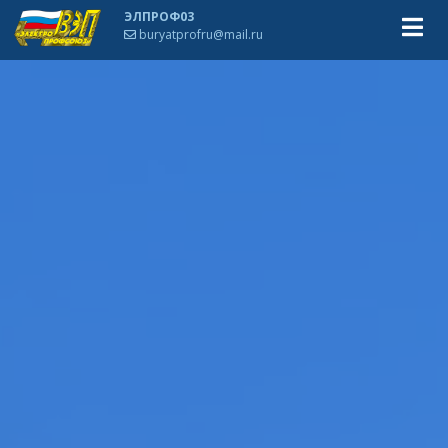
ЭЛПРОФ03
buryatprofru@mail.ru